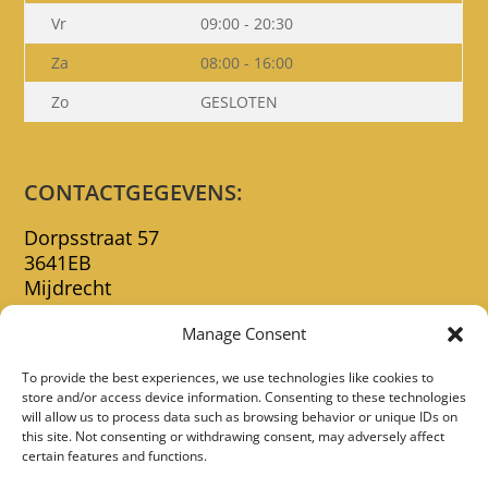
Vr
09:00 - 20:30
Za
08:00 - 16:00
Zo
GESLOTEN
CONTACTGEGEVENS:
Dorpsstraat 57
3641EB
Mijdrecht
0297-241552
Manage Consent
backstagemijdrecht@gmail.com
To provide the best experiences, we use technologies like cookies to
store and/or access device information. Consenting to these technologies
will allow us to process data such as browsing behavior or unique IDs on
this site. Not consenting or withdrawing consent, may adversely affect
certain features and functions.
Privacy Policy